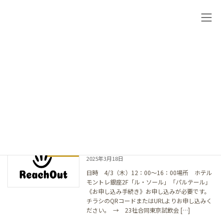
コ
ナ
ン
ビ
テ
ゲ
ン
ー
ツ
シ
へ
ョ
ス
ン
2025年3月
キ
に
ッ
移
プ
動
HOME
2025年3月
4/3（木）23社合同東京試飲会
お知らせ
2025年3月18日
日時 4/3（木）12：00～16：00場所 ホテル
モントレ銀座2F「ル・ソール」「パルテール」
《お申し込み手続き》お申し込みが必要です。
チラシのQRコードまたはURLよりお申し込みく
ださい。 → 23社合同東京試飲会 […]