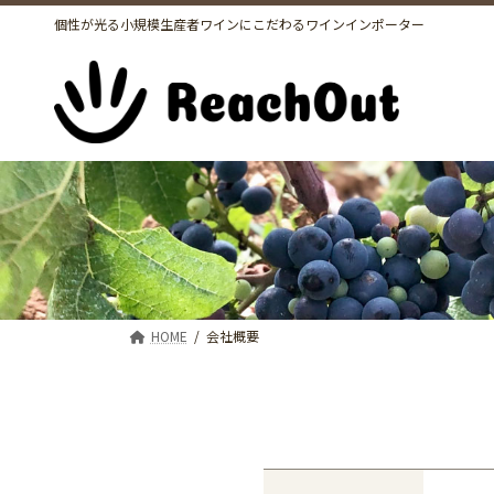
コ
ナ
個性が光る小規模生産者ワインにこだわるワインインポーター
ン
ビ
テ
ゲ
ン
ー
ツ
シ
へ
ョ
ス
ン
キ
に
ッ
移
プ
動
HOME
会社概要