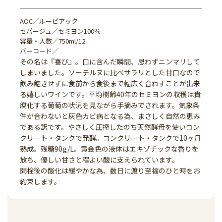
AOC／ルーピアック
セパージュ／セミヨン100％
容量・入数／750ml/12
バーコード／
その名は『喜び』。口に含んだ瞬間、思わずニンマリして
しまいました。ソーテルヌに比べサラリとした甘口なので
飲み飽きせずに食前から食後まで幅広く合わすことが出来
る嬉しいワインです。平均樹齢40年のセミヨンの収穫は貴
腐化する葡萄の状況を見ながら手摘みでされます。気象条
件が合わないと灰色カビ病となる為、まさしく自然の恵み
である訳です。やさしく圧搾したのち天然酵母を使いコン
クリート・タンクで発酵。コンクリート・タンクで10ヶ月
熟成。残糖90g/L。黄金色の液体はエキゾチックな香りを
放ち、優しい甘さと程よい酸に支えられています。
開栓後の酸化は緩やかな為、数日に渡り至福のひと時をお
約束します。