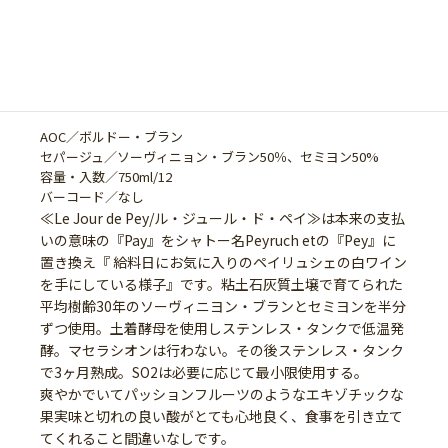
Le Jour de Pey Blanc
ル・ジュール・ド・ペイ・ブラン 2023
AOC／ボルドー・ブラン
セパージュ／ソーヴィニョン・ブラン50％、セミヨン50%
容量・入数／750ml/12
バーコード／なし
≪Le Jour de Pey/ル・ジュール・ド・ペイ≫は本来の支払
いの意味の『Pay』をシャトー名Peyruch etの『Pey』に
置き換え『 給料日にお気に入りのペイリュシェの白ワイン
を手にしている様子』です。粘土石灰質土壌で育てられた
平均樹齢30年のソーヴィニヨン・ブランとセミヨンを半分
ずつ使用。土着酵母を使用しステンレス・タンクで低温発
酵。マセラシオンは行わない。その後ステンレス・タンク
で3ヶ月熟成。SO2は必要に応じて最小限使用する。
爽やかでいてパッションフルーツのようなエキゾチックな
果実味と切れの良い酸がとても心地良く、食事を引き立て
てくれること間違いなしです。